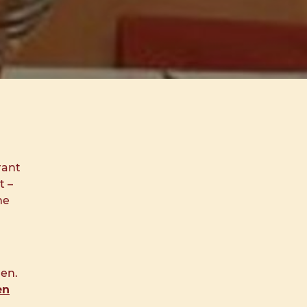
rant
t –
me
hen.
en