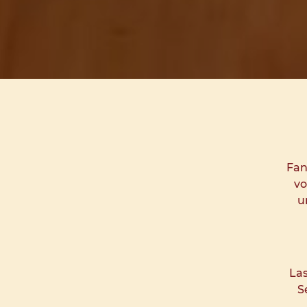
Fan
vo
u
Las
S